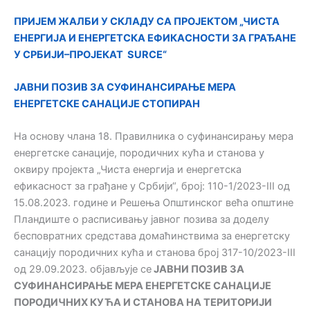
ПРИЈЕМ ЖАЛБИ У СКЛАДУ СА ПРОЈЕКТОМ „ЧИСТА
ЕНЕРГИЈА И ЕНЕРГЕТСКА ЕФИКАСНОСТИ ЗА ГРАЂАНЕ
У СРБИЈИ–ПРОЈЕКАТ SURCE“
JАВНИ ПОЗИВ ЗА СУФИНАНСИРАЊЕ МЕРА
ЕНЕРГЕТСКЕ САНАЦИЈЕ СТОПИРАН
На основу члана 18. Правилника о суфинансирању мера
енергетске санације, породичних кућа и станова у
оквиру пројекта „Чиста енергија и енергетска
ефикасност за грађане у Србији“, број: 110-1/2023-III од
15.08.2023. године и Решења Општинског већа општине
Пландиште о расписивању јавног позива за доделу
бесповратних средстава домаћинствима за енергетску
санацију породичних кућа и станова број 317-10/2023-III
од 29.09.2023. објављује се
ЈАВНИ ПОЗИВ
ЗА
СУФИНАНСИРАЊЕ МЕРА ЕНЕРГЕТСКЕ САНАЦИЈЕ
ПОРОДИЧНИХ КУЋА И СТАНОВА НА ТЕРИТОРИЈИ