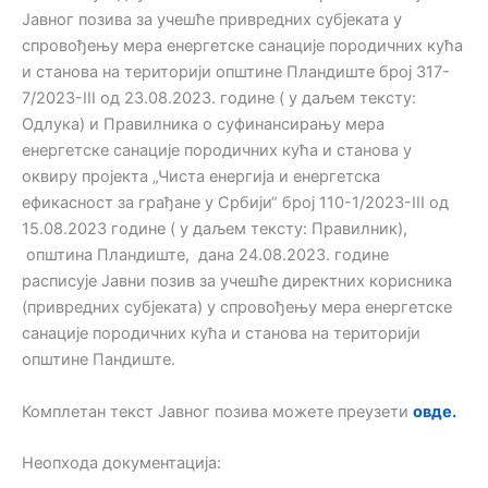
Јавног позива за учешће привредних субјеката у
спровођењу мера енергетске санације породичних кућа
и станова на територији општине Пландиште број 317-
7/2023-III од 23.08.2023. године ( у даљем тексту:
Одлука) и Правилника о суфинансирању мера
енергетске санације породичних кућа и станова у
оквиру пројекта „Чиста енергија и енергетска
ефикасност за грађане у Србији“ број 110-1/2023-III од
15.08.2023 године ( у даљем тексту: Правилник),
општина Пландиште, дана 24.08.2023. године
расписује Jавни позив за учешће директних корисника
(привредних субјеката) у спровођењу мера енергетске
санације породичних кућа и станова на територији
општине Пандиште.
Комплетан текст Јавног позива можете преузети
овде.
Неопхода документација: