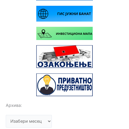
Архива:
А
р