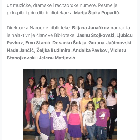
uz muzičke, dramske i recitaorske numere. Pesme je
prikupila i priredila bibliotekarka
Marija Šipka Popadić.
Direktorka Narodne biblioteke
Biljana Junačkov
nagradila
je najaktivnije članove Biblioteke:
Jasnu Stojkovski, Ljubicu
Pavkov, Emu Stanić, Desanku Šolaja, Gorana Jaćimovski,
Nadu Jančić, Željka Budimira, Anđelka Pavkov, Violetu
Stanojkovski i Jelenu Matijević.