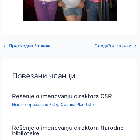
←
Претходни Чланак
Следећи Чланак
→
Повезани чланци
Rešenje o imenovanju direktora CSR
Некатегоризовано
/ Од:
Opština Plandište
Rešenje o imenovanju direktora Narodne
biblioteke