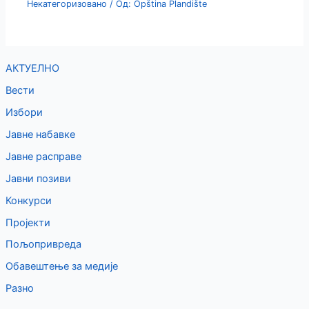
Некатегоризовано
/ Од:
Opština Plandište
АКТУЕЛНО
Вести
Избори
Јавне набавке
Јавне расправе
Јавни позиви
Конкурси
Пројекти
Пољопривреда
Обавештење за медије
Разно